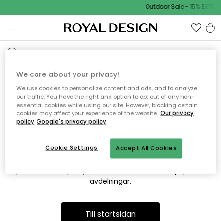
Outdoor Sale - 15% EXTRA 
We care about your privacy!
We use cookies to personalize content and ads, and to analyze
Vi hittar tyvärr inte sidan du
our traffic. You have the right and option to opt out of any non-
essential cookies while using our site. However, blocking certain
söker
cookies may affect your experience of the website.
Our privacy
policy
Google's privacy policy
Cookie Settings
Accept All Cookies
Detta kan bero på att sidan inte längre finns eller att den har
flyttats. Vi ber om ursäkt för besväret. I menyn ovan kan du
prova att söka på nytt, eller besöka en av våra populära
avdelningar.
Till startsidan