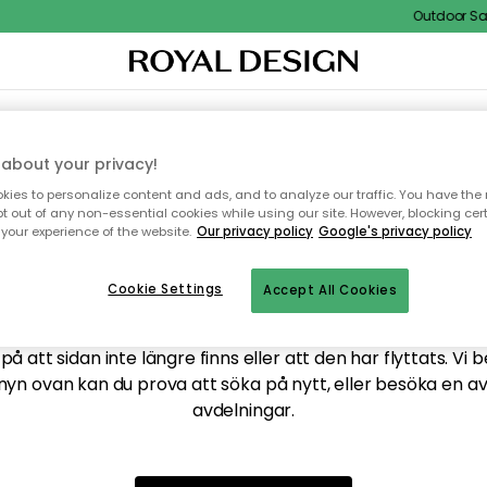
Outdoor Sale
XTIL & MATTOR
KÖKET
FÖRVARING
UTEMÖBLER
about your privacy!
ies to personalize content and ads, and to analyze our traffic. You have the 
pt out of any non-essential cookies while using our site. However, blocking cer
your experience of the website.
Our privacy policy
Google's privacy policy
ttar tyvärr inte sidan du
Cookie Settings
Accept All Cookies
å att sidan inte längre finns eller att den har flyttats. Vi 
nyn ovan kan du prova att söka på nytt, eller besöka en a
avdelningar.