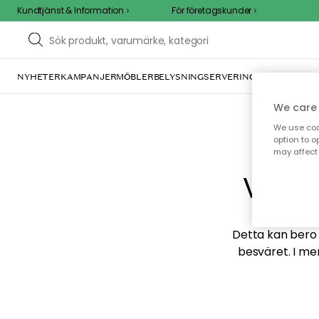
Kundtjänst & Information
För företagskunder
NYHETER
KAMPANJER
MÖBLER
BELYSNING
SERVERING
INREDNING
TE
We care 
We use cook
option to o
may affect 
Vi hi
Detta kan bero p
besväret. I me