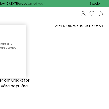
 - 15% EXTRA rabatt med kod
Sweden
VARUMÄRKEN
RUM
INSPIRATION
right and
tain cookies
 söker
ber om ursäkt för
v våra populära