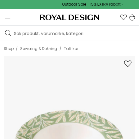
Outdoor Sale - 15% EXTRA rabatt
/
/
Shop
Servering & Dukning
Tallrikar