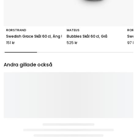
RÖRSTRAND
MATEUS
RÖRS
Swedish Grace Skål 60 cl, Äng (Ljusgrön)
Bubbles Skål 60 cl, Grå
Swedi
151 kr
525 kr
97 kr
Andra gillade också