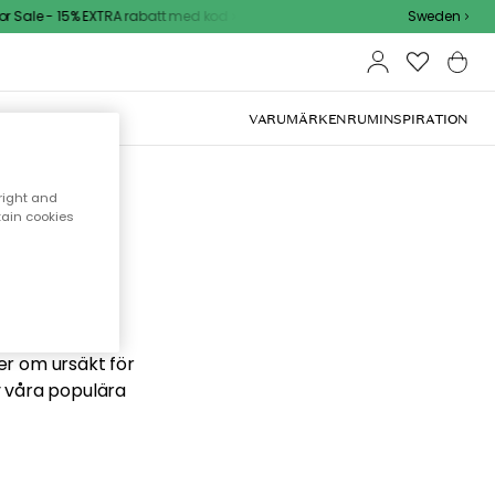
Sale - 15% EXTRA rabatt med kod
Sweden
VARUMÄRKEN
RUM
INSPIRATION
right and
tain cookies
 söker
ber om ursäkt för
v våra populära