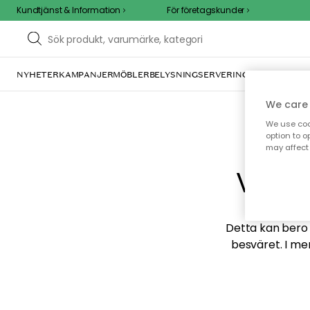
Kundtjänst & Information
För företagskunder
NYHETER
KAMPANJER
MÖBLER
BELYSNING
SERVERING
INREDNING
TE
We care 
We use cook
option to o
may affect 
Vi hi
Detta kan bero p
besväret. I me