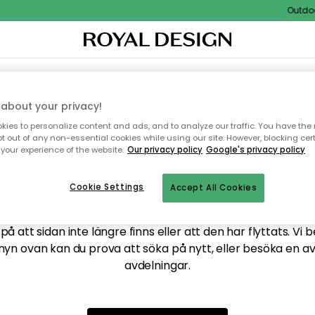
Outdoor 
XTIL & MATTOR
KÖKET
FÖRVARING
UTEMÖBLER
about your privacy!
ies to personalize content and ads, and to analyze our traffic. You have the 
pt out of any non-essential cookies while using our site. However, blocking cer
your experience of the website.
Our privacy policy
Google's privacy policy
ttar tyvärr inte sidan du
Cookie Settings
Accept All Cookies
å att sidan inte längre finns eller att den har flyttats. Vi 
nyn ovan kan du prova att söka på nytt, eller besöka en a
avdelningar.