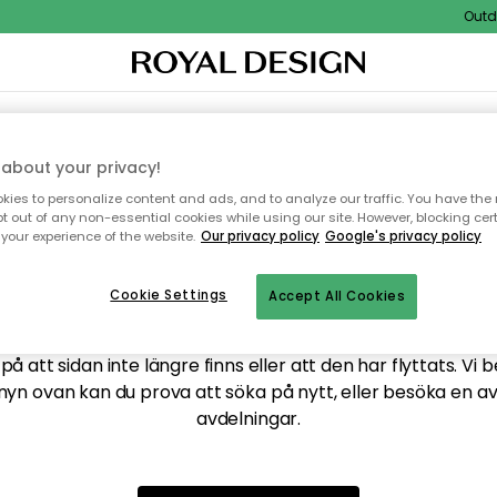
Outdoo
XTIL & MATTOR
KÖKET
FÖRVARING
UTEMÖBLER
about your privacy!
ies to personalize content and ads, and to analyze our traffic. You have the 
pt out of any non-essential cookies while using our site. However, blocking cer
your experience of the website.
Our privacy policy
Google's privacy policy
ttar tyvärr inte sidan du
Cookie Settings
Accept All Cookies
å att sidan inte längre finns eller att den har flyttats. Vi 
nyn ovan kan du prova att söka på nytt, eller besöka en a
avdelningar.