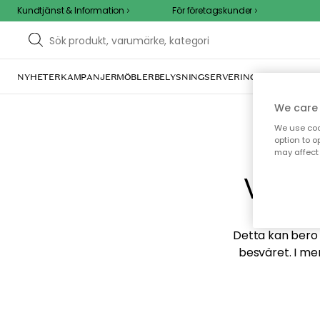
Kundtjänst & Information
För företagskunder
NYHETER
KAMPANJER
MÖBLER
BELYSNING
SERVERING
INREDNING
TE
We care 
We use cook
option to o
may affect 
Vi hi
Detta kan bero p
besväret. I me