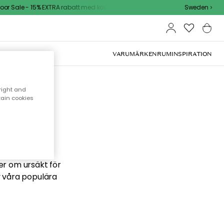
r Sale - 15% EXTRA rabatt med kod
Sweden
VARUMÄRKEN
RUM
INSPIRATION
right and
tain cookies
 söker
ber om ursäkt för
v våra populära