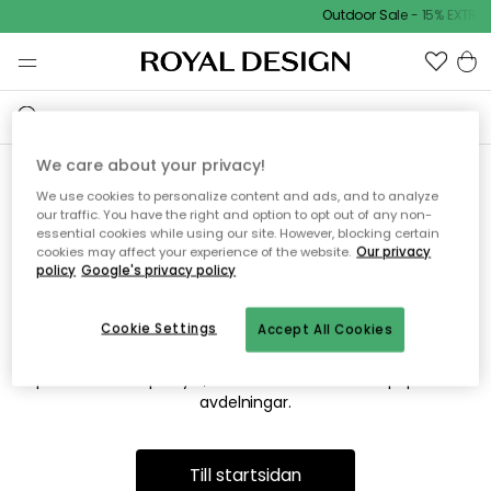
Outdoor Sale - 15% EXTRA 
We care about your privacy!
We use cookies to personalize content and ads, and to analyze
Vi hittar tyvärr inte sidan du
our traffic. You have the right and option to opt out of any non-
essential cookies while using our site. However, blocking certain
söker
cookies may affect your experience of the website.
Our privacy
policy
Google's privacy policy
Cookie Settings
Accept All Cookies
Detta kan bero på att sidan inte längre finns eller att den har
flyttats. Vi ber om ursäkt för besväret. I menyn ovan kan du
prova att söka på nytt, eller besöka en av våra populära
avdelningar.
Till startsidan