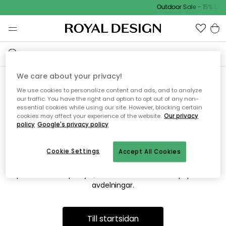
Outdoor Sale - 15% EXT
We care about your privacy!
We use cookies to personalize content and ads, and to analyze
Vi hittar tyvärr inte sidan du
our traffic. You have the right and option to opt out of any non-
essential cookies while using our site. However, blocking certain
söker
cookies may affect your experience of the website.
Our privacy
policy
Google's privacy policy
Cookie Settings
Accept All Cookies
Detta kan bero på att sidan inte längre finns eller att den har
flyttats. Vi ber om ursäkt för besväret. I menyn ovan kan du
prova att söka på nytt, eller besöka en av våra populära
avdelningar.
Till startsidan