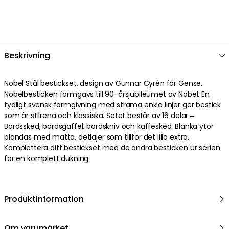
Beskrivning
Nobel Stål bestickset, design av Gunnar Cyrén för Gense.
Nobelbesticken formgavs till 90-årsjubileumet av Nobel. En
tydligt svensk formgivning med strama enkla linjer ger bestick
som är stilrena och klassiska. Setet består av 16 delar –
Bordssked, bordsgaffel, bordskniv och kaffesked. Blanka ytor
blandas med matta, detlajer som tillför det lilla extra.
Komplettera ditt bestickset med de andra besticken ur serien
för en komplett dukning.
Produktinformation
Om varumärket