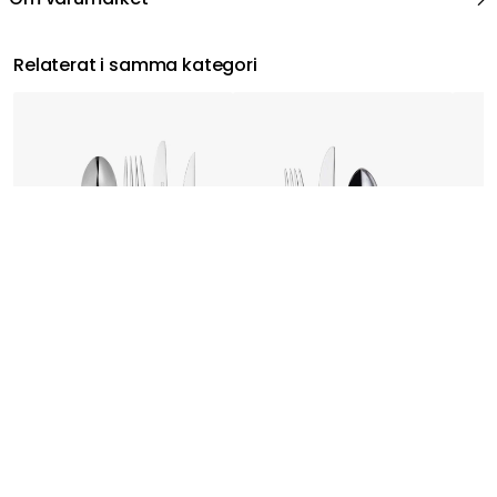
Relaterat i samma kategori
DORRE
HARDANGER
SABRE
Victoria Bestickset, 60 Delar
Fjord Bestickset, 24 Delar
Bistr
778 kr
1 265 kr
2 300 kr
2 071 