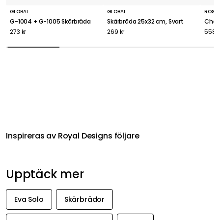
GLOBAL
GLOBAL
ROSTI
G-1004 + G-1005 Skärbräda
Skärbräda 25x32 cm, Svart
Chop
273 kr
269 kr
558 k
Inspireras av Royal Designs följare
Upptäck mer
Eva Solo
Skärbrädor