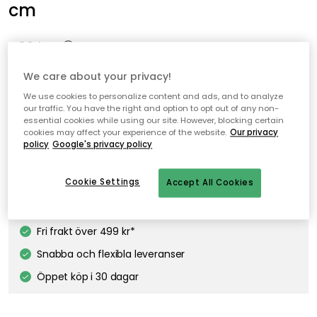
cm
482 kr
We care about your privacy!
Nordic Kitchen skärbräda från Eva Solo i tålig bambu perfekt
för vardagsbruk.
We use cookies to personalize content and ads, and to analyze
our traffic. You have the right and option to opt out of any non-
essential cookies while using our site. However, blocking certain
cookies may affect your experience of the website.
Our privacy
policy
Google's privacy policy
Lägg i varukorgen
Cookie Settings
Accept All Cookies
I webblager – endast 3 st kvar
Fri frakt över 499 kr*
Snabba och flexibla leveranser
Öppet köp i 30 dagar