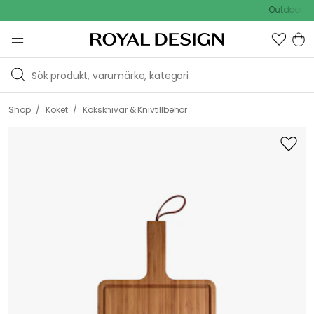
Outdoor Sale 
/
/
Shop
Köket
Köksknivar & Knivtillbehör