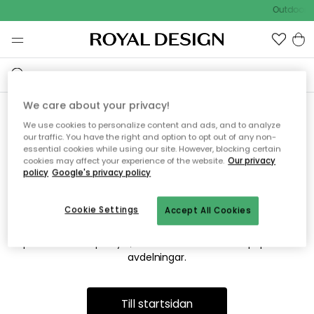
Outdoor S
We care about your privacy!
We use cookies to personalize content and ads, and to analyze
Vi hittar tyvärr inte sidan du
our traffic. You have the right and option to opt out of any non-
essential cookies while using our site. However, blocking certain
söker
cookies may affect your experience of the website.
Our privacy
policy
Google's privacy policy
Cookie Settings
Accept All Cookies
Detta kan bero på att sidan inte längre finns eller att den har
flyttats. Vi ber om ursäkt för besväret. I menyn ovan kan du
prova att söka på nytt, eller besöka en av våra populära
avdelningar.
Till startsidan