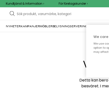
Kundtjänst & Information
För företagskunder
NYHETER
KAMPANJER
MÖBLER
BELYSNING
SERVERING
INREDNING
TE
We care 
We use cook
option to o
may affect 
Vi hi
Detta kan bero p
besväret. I me