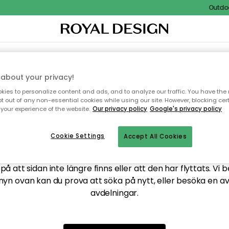
Outdoor 
XTIL & MATTOR
KÖKET
FÖRVARING
UTEMÖBLER
about your privacy!
ies to personalize content and ads, and to analyze our traffic. You have the 
pt out of any non-essential cookies while using our site. However, blocking cer
your experience of the website.
Our privacy policy
Google's privacy policy
ttar tyvärr inte sidan du
Cookie Settings
Accept All Cookies
å att sidan inte längre finns eller att den har flyttats. Vi 
nyn ovan kan du prova att söka på nytt, eller besöka en a
avdelningar.