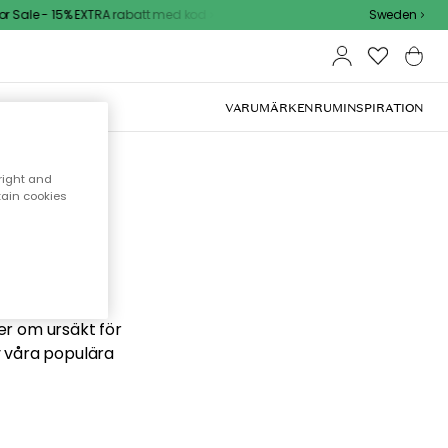
Sale - 15% EXTRA rabatt med kod
Sweden
VARUMÄRKEN
RUM
INSPIRATION
right and
tain cookies
 söker
ber om ursäkt för
v våra populära