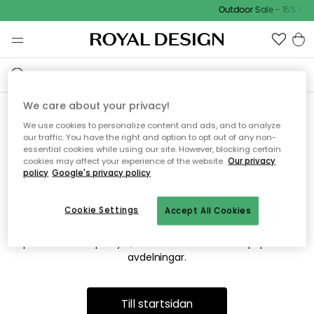
Outdoor Sale - 15% EXT
We care about your privacy!
We use cookies to personalize content and ads, and to analyze
Vi hittar tyvärr inte sidan du
our traffic. You have the right and option to opt out of any non-
essential cookies while using our site. However, blocking certain
söker
cookies may affect your experience of the website.
Our privacy
policy
Google's privacy policy
Cookie Settings
Accept All Cookies
Detta kan bero på att sidan inte längre finns eller att den har
flyttats. Vi ber om ursäkt för besväret. I menyn ovan kan du
prova att söka på nytt, eller besöka en av våra populära
avdelningar.
Till startsidan