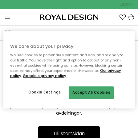
Outdoor S
We care about your privacy!
We use cookies to personalize content and ads, and to analyze
Vi hittar tyvärr inte sidan du
our traffic. You have the right and option to opt out of any non-
essential cookies while using our site. However, blocking certain
söker
cookies may affect your experience of the website.
Our privacy
policy
Google's privacy policy
Cookie Settings
Accept All Cookies
Detta kan bero på att sidan inte längre finns eller att den har
flyttats. Vi ber om ursäkt för besväret. I menyn ovan kan du
prova att söka på nytt, eller besöka en av våra populära
avdelningar.
Till startsidan