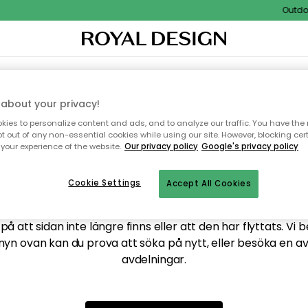
Outdoor
XTIL & MATTOR
KÖKET
FÖRVARING
UTEMÖBLER
about your privacy!
ies to personalize content and ads, and to analyze our traffic. You have the 
pt out of any non-essential cookies while using our site. However, blocking cer
your experience of the website.
Our privacy policy
Google's privacy policy
ttar tyvärr inte sidan du
Cookie Settings
Accept All Cookies
å att sidan inte längre finns eller att den har flyttats. Vi 
nyn ovan kan du prova att söka på nytt, eller besöka en a
avdelningar.