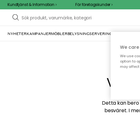
Kundtjänst & Information
För företagskunder
NYHETER
KAMPANJER
MÖBLER
BELYSNING
SERVERING
INREDNING
TE
We care 
We use cook
option to o
may affect 
Vi hi
Detta kan bero p
besväret. I me