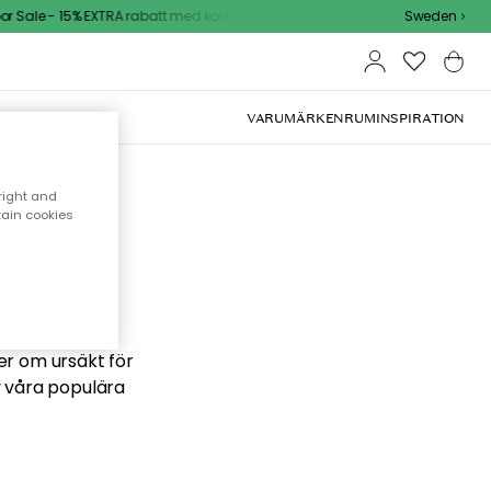
 Sale - 15% EXTRA rabatt med kod
Sweden
VARUMÄRKEN
RUM
INSPIRATION
right and
tain cookies
 söker
ber om ursäkt för
v våra populära