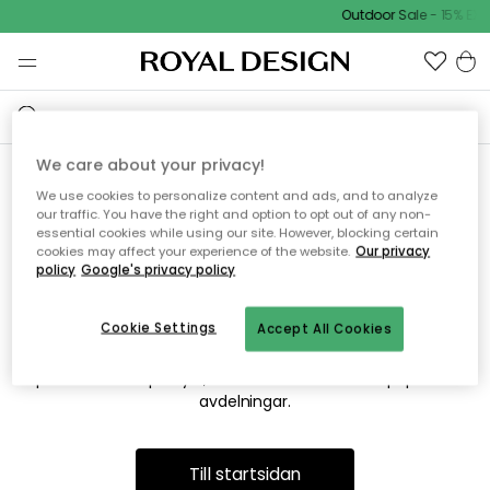
Outdoor Sale - 15% EXT
We care about your privacy!
We use cookies to personalize content and ads, and to analyze
Vi hittar tyvärr inte sidan du
our traffic. You have the right and option to opt out of any non-
essential cookies while using our site. However, blocking certain
söker
cookies may affect your experience of the website.
Our privacy
policy
Google's privacy policy
Cookie Settings
Accept All Cookies
Detta kan bero på att sidan inte längre finns eller att den har
flyttats. Vi ber om ursäkt för besväret. I menyn ovan kan du
prova att söka på nytt, eller besöka en av våra populära
avdelningar.
Till startsidan