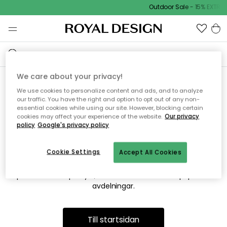
Outdoor Sale - 15% EXTRA 
We care about your privacy!
We use cookies to personalize content and ads, and to analyze
Vi hittar tyvärr inte sidan du
our traffic. You have the right and option to opt out of any non-
essential cookies while using our site. However, blocking certain
söker
cookies may affect your experience of the website.
Our privacy
policy
Google's privacy policy
Cookie Settings
Accept All Cookies
Detta kan bero på att sidan inte längre finns eller att den har
flyttats. Vi ber om ursäkt för besväret. I menyn ovan kan du
prova att söka på nytt, eller besöka en av våra populära
avdelningar.
Till startsidan