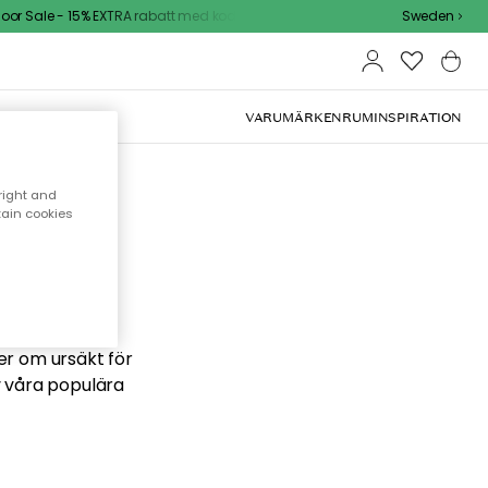
r Sale - 15% EXTRA rabatt med kod
Sweden
VARUMÄRKEN
RUM
INSPIRATION
right and
tain cookies
 söker
ber om ursäkt för
v våra populära