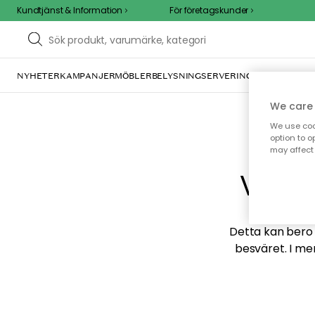
Kundtjänst & Information
För företagskunder
NYHETER
KAMPANJER
MÖBLER
BELYSNING
SERVERING
INREDNING
TE
We care 
We use cook
option to o
may affect 
Vi hi
Detta kan bero p
besväret. I me