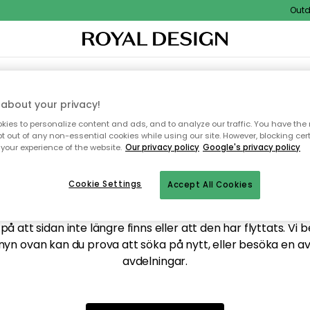
Outdoo
XTIL & MATTOR
KÖKET
FÖRVARING
UTEMÖBLER
about your privacy!
ies to personalize content and ads, and to analyze our traffic. You have the 
pt out of any non-essential cookies while using our site. However, blocking cer
your experience of the website.
Our privacy policy
Google's privacy policy
ttar tyvärr inte sidan du
Cookie Settings
Accept All Cookies
å att sidan inte längre finns eller att den har flyttats. Vi 
nyn ovan kan du prova att söka på nytt, eller besöka en a
avdelningar.