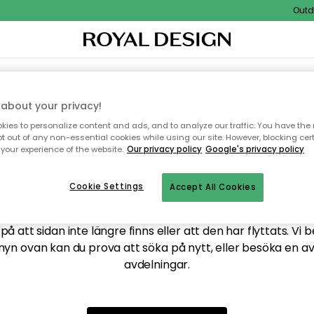
Outdoo
XTIL & MATTOR
KÖKET
FÖRVARING
UTEMÖBLER
about your privacy!
ies to personalize content and ads, and to analyze our traffic. You have the 
pt out of any non-essential cookies while using our site. However, blocking cer
your experience of the website.
Our privacy policy
Google's privacy policy
ttar tyvärr inte sidan du
Cookie Settings
Accept All Cookies
å att sidan inte längre finns eller att den har flyttats. Vi 
nyn ovan kan du prova att söka på nytt, eller besöka en a
avdelningar.