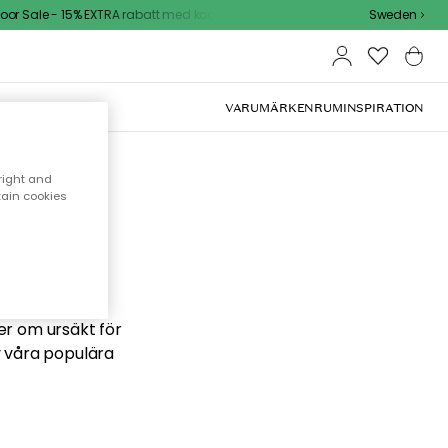
r Sale - 15% EXTRA rabatt med kod
Sweden
VARUMÄRKEN
RUM
INSPIRATION
right and
tain cookies
 söker
ber om ursäkt för
v våra populära