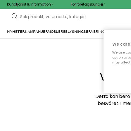
Kundtjänst & Information
För företagskunder
NYHETER
KAMPANJER
MÖBLER
BELYSNING
SERVERING
INREDNING
TE
We care 
We use cook
option to o
may affect 
Vi hi
Detta kan bero p
besväret. I me