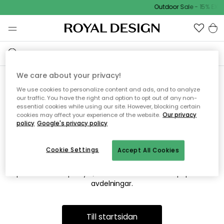
Outdoor Sale - 15% EXTR
We care about your privacy!
We use cookies to personalize content and ads, and to analyze
Vi hittar tyvärr inte sidan du
our traffic. You have the right and option to opt out of any non-
essential cookies while using our site. However, blocking certain
söker
cookies may affect your experience of the website.
Our privacy
policy
Google's privacy policy
Cookie Settings
Accept All Cookies
Detta kan bero på att sidan inte längre finns eller att den har
flyttats. Vi ber om ursäkt för besväret. I menyn ovan kan du
prova att söka på nytt, eller besöka en av våra populära
avdelningar.
Till startsidan