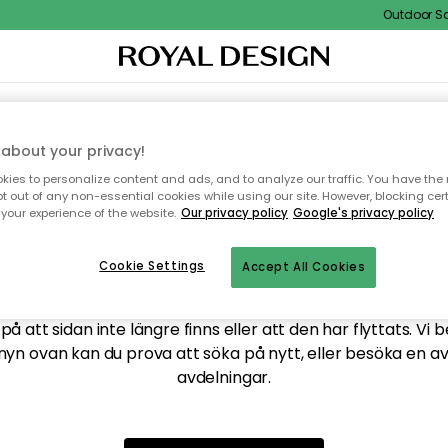
Outdoor Sale
XTIL & MATTOR
KÖKET
FÖRVARING
UTEMÖBLER
about your privacy!
ies to personalize content and ads, and to analyze our traffic. You have the 
pt out of any non-essential cookies while using our site. However, blocking cer
your experience of the website.
Our privacy policy
Google's privacy policy
ttar tyvärr inte sidan du
Cookie Settings
Accept All Cookies
å att sidan inte längre finns eller att den har flyttats. Vi 
nyn ovan kan du prova att söka på nytt, eller besöka en a
avdelningar.