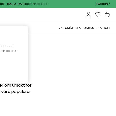
 - 15% EXTRA rabatt med kod
Sweden
VARUMÄRKEN
RUM
INSPIRATION
right and
tain cookies
 söker
ber om ursäkt för
v våra populära