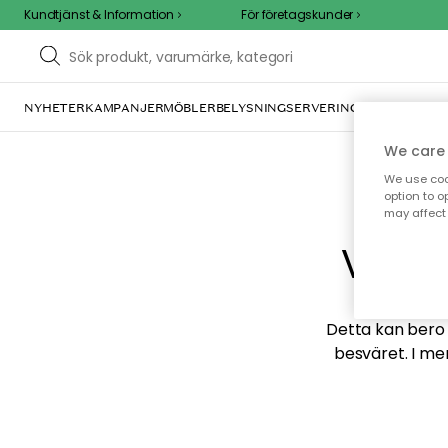
Kundtjänst & Information
För företagskunder
NYHETER
KAMPANJER
MÖBLER
BELYSNING
SERVERING
INREDNING
TE
We care 
We use cook
option to o
may affect 
Vi hi
Detta kan bero p
besväret. I me