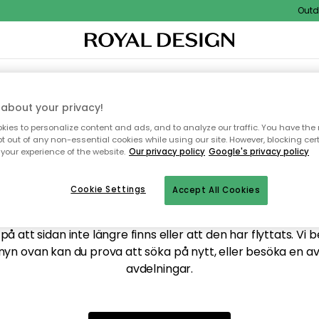
Outdoo
XTIL & MATTOR
KÖKET
FÖRVARING
UTEMÖBLER
about your privacy!
ies to personalize content and ads, and to analyze our traffic. You have the 
pt out of any non-essential cookies while using our site. However, blocking cer
your experience of the website.
Our privacy policy
Google's privacy policy
ttar tyvärr inte sidan du
Cookie Settings
Accept All Cookies
å att sidan inte längre finns eller att den har flyttats. Vi 
nyn ovan kan du prova att söka på nytt, eller besöka en a
avdelningar.