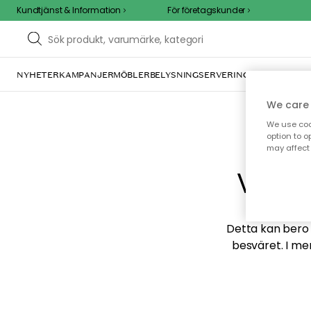
Kundtjänst & Information
För företagskunder
NYHETER
KAMPANJER
MÖBLER
BELYSNING
SERVERING
INREDNING
TE
We care 
We use cook
option to o
may affect 
Vi hi
Detta kan bero p
besväret. I me