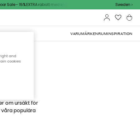
r Sale - 15% EXTRA rabatt med kod
Sweden
VARUMÄRKEN
RUM
INSPIRATION
right and
tain cookies
 söker
ber om ursäkt för
v våra populära