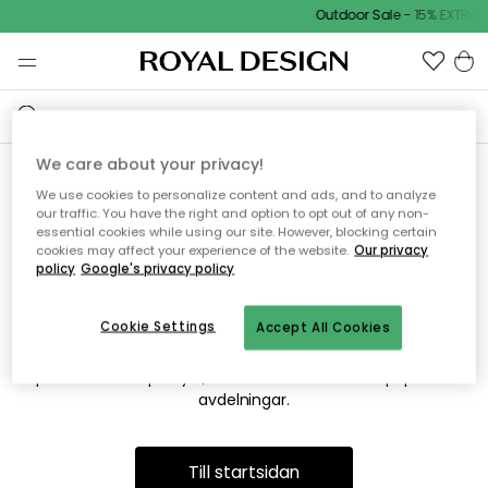
Outdoor Sale - 15% EXTRA r
We care about your privacy!
We use cookies to personalize content and ads, and to analyze
Vi hittar tyvärr inte sidan du
our traffic. You have the right and option to opt out of any non-
essential cookies while using our site. However, blocking certain
söker
cookies may affect your experience of the website.
Our privacy
policy
Google's privacy policy
Cookie Settings
Accept All Cookies
Detta kan bero på att sidan inte längre finns eller att den har
flyttats. Vi ber om ursäkt för besväret. I menyn ovan kan du
prova att söka på nytt, eller besöka en av våra populära
avdelningar.
Till startsidan