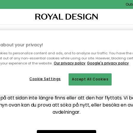
Outdo
XTIL & MATTOR
KÖKET
FÖRVARING
UTEMÖBLER
about your privacy!
ies to personalize content and ads, and to analyze our traffic. You have the 
pt out of any non-essential cookies while using our site. However, blocking cer
your experience of the website.
Our privacy policy
Google's privacy policy
ttar tyvärr inte sidan du
Cookie Settings
Accept All Cookies
å att sidan inte längre finns eller att den har flyttats. Vi 
nyn ovan kan du prova att söka på nytt, eller besöka en a
avdelningar.