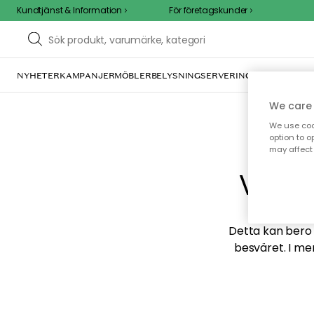
Kundtjänst & Information
För företagskunder
NYHETER
KAMPANJER
MÖBLER
BELYSNING
SERVERING
INREDNING
TE
We care 
We use cook
option to o
may affect 
Vi hi
Detta kan bero p
besväret. I me