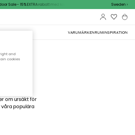
or Sale - 15% EXTRA rabatt med kod
Sweden
VARUMÄRKEN
RUM
INSPIRATION
right and
tain cookies
 söker
ber om ursäkt för
v våra populära