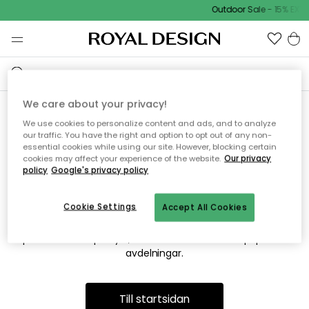
Outdoor Sale - 15% EXTR
We care about your privacy!
We use cookies to personalize content and ads, and to analyze
Vi hittar tyvärr inte sidan du
our traffic. You have the right and option to opt out of any non-
essential cookies while using our site. However, blocking certain
söker
cookies may affect your experience of the website.
Our privacy
policy
Google's privacy policy
Cookie Settings
Accept All Cookies
Detta kan bero på att sidan inte längre finns eller att den har
flyttats. Vi ber om ursäkt för besväret. I menyn ovan kan du
prova att söka på nytt, eller besöka en av våra populära
avdelningar.
Till startsidan