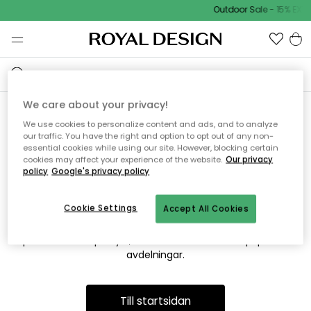
Outdoor Sale - 15% EXTR
We care about your privacy!
We use cookies to personalize content and ads, and to analyze
Vi hittar tyvärr inte sidan du
our traffic. You have the right and option to opt out of any non-
essential cookies while using our site. However, blocking certain
söker
cookies may affect your experience of the website.
Our privacy
policy
Google's privacy policy
Cookie Settings
Accept All Cookies
Detta kan bero på att sidan inte längre finns eller att den har
flyttats. Vi ber om ursäkt för besväret. I menyn ovan kan du
prova att söka på nytt, eller besöka en av våra populära
avdelningar.
Till startsidan