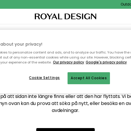
Outdoor
XTIL & MATTOR
KÖKET
FÖRVARING
UTEMÖBLER
about your privacy!
ies to personalize content and ads, and to analyze our traffic. You have the 
pt out of any non-essential cookies while using our site. However, blocking cer
your experience of the website.
Our privacy policy
Google's privacy policy
ttar tyvärr inte sidan du
Cookie Settings
Accept All Cookies
å att sidan inte längre finns eller att den har flyttats. Vi 
nyn ovan kan du prova att söka på nytt, eller besöka en a
avdelningar.