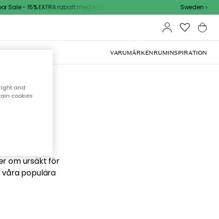
 Sale - 15% EXTRA rabatt med kod
Sweden
VARUMÄRKEN
RUM
INSPIRATION
right and
tain cookies
 söker
ber om ursäkt för
v våra populära