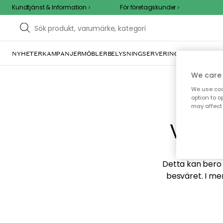
Kundtjänst & Information
För företagskunder
NYHETER
KAMPANJER
MÖBLER
BELYSNING
SERVERING
INREDNING
TE
We care 
We use cook
option to o
may affect 
Vi hi
Detta kan bero p
besväret. I me