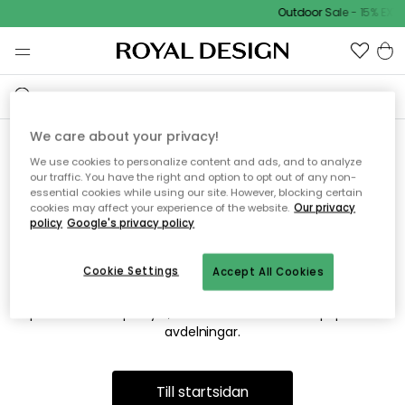
Outdoor Sale - 15% EXTR
We care about your privacy!
We use cookies to personalize content and ads, and to analyze
Vi hittar tyvärr inte sidan du
our traffic. You have the right and option to opt out of any non-
essential cookies while using our site. However, blocking certain
söker
cookies may affect your experience of the website.
Our privacy
policy
Google's privacy policy
Cookie Settings
Accept All Cookies
Detta kan bero på att sidan inte längre finns eller att den har
flyttats. Vi ber om ursäkt för besväret. I menyn ovan kan du
prova att söka på nytt, eller besöka en av våra populära
avdelningar.
Till startsidan