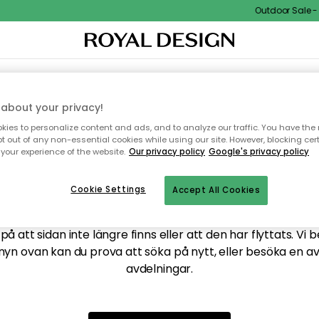
Outdoor Sale - 1
XTIL & MATTOR
KÖKET
FÖRVARING
UTEMÖBLER
about your privacy!
ies to personalize content and ads, and to analyze our traffic. You have the 
pt out of any non-essential cookies while using our site. However, blocking cer
your experience of the website.
Our privacy policy
Google's privacy policy
ttar tyvärr inte sidan du
Cookie Settings
Accept All Cookies
å att sidan inte längre finns eller att den har flyttats. Vi 
nyn ovan kan du prova att söka på nytt, eller besöka en a
avdelningar.