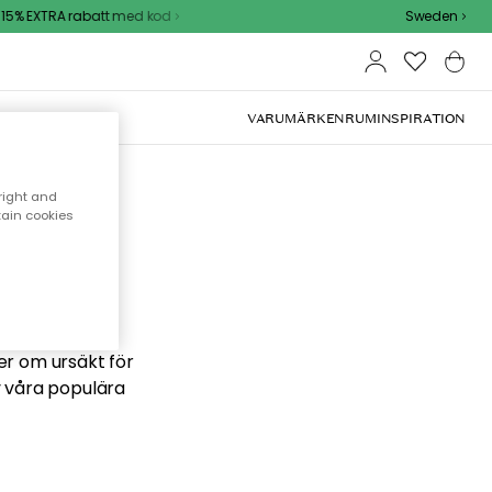
5% EXTRA rabatt med kod
Sweden
VARUMÄRKEN
RUM
INSPIRATION
right and
tain cookies
 söker
ber om ursäkt för
v våra populära