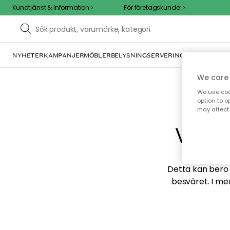
Kundtjänst & Information
För företagskunder
NYHETER
KAMPANJER
MÖBLER
BELYSNING
SERVERING
INREDNING
TE
We care 
We use cook
option to o
may affect 
Vi hi
Detta kan bero p
besväret. I me