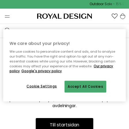
Outdoor Sale - 15% EXT
We care about your privacy!
We use cookies to personalize content and ads, and to analyze
Vi hittar tyvärr inte sidan du
our traffic. You have the right and option to opt out of any non-
essential cookies while using our site. However, blocking certain
söker
cookies may affect your experience of the website.
Our privacy
policy
Google's privacy policy
Cookie Settings
Accept All Cookies
Detta kan bero på att sidan inte längre finns eller att den har
flyttats. Vi ber om ursäkt för besväret. I menyn ovan kan du
prova att söka på nytt, eller besöka en av våra populära
avdelningar.
Till startsidan