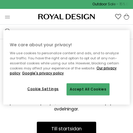
Outdoor Sale - 15% EXT
We care about your privacy!
We use cookies to personalize content and ads, and to analyze
Vi hittar tyvärr inte sidan du
our traffic. You have the right and option to opt out of any non-
essential cookies while using our site. However, blocking certain
söker
cookies may affect your experience of the website.
Our privacy
policy
Google's privacy policy
Cookie Settings
Accept All Cookies
Detta kan bero på att sidan inte längre finns eller att den har
flyttats. Vi ber om ursäkt för besväret. I menyn ovan kan du
prova att söka på nytt, eller besöka en av våra populära
avdelningar.
Till startsidan