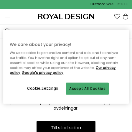
Outdoor Sale - 15% EXTR
We care about your privacy!
We use cookies to personalize content and ads, and to analyze
Vi hittar tyvärr inte sidan du
our traffic. You have the right and option to opt out of any non-
essential cookies while using our site. However, blocking certain
söker
cookies may affect your experience of the website.
Our privacy
policy
Google's privacy policy
Cookie Settings
Accept All Cookies
Detta kan bero på att sidan inte längre finns eller att den har
flyttats. Vi ber om ursäkt för besväret. I menyn ovan kan du
prova att söka på nytt, eller besöka en av våra populära
avdelningar.
Till startsidan