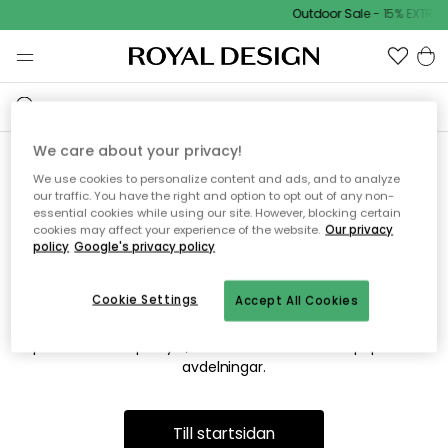
Outdoor Sale - 15% EXTRA 
We care about your privacy!
We use cookies to personalize content and ads, and to analyze
Vi hittar tyvärr inte sidan du
our traffic. You have the right and option to opt out of any non-
essential cookies while using our site. However, blocking certain
söker
cookies may affect your experience of the website.
Our privacy
policy
Google's privacy policy
Cookie Settings
Accept All Cookies
Detta kan bero på att sidan inte längre finns eller att den har
flyttats. Vi ber om ursäkt för besväret. I menyn ovan kan du
prova att söka på nytt, eller besöka en av våra populära
avdelningar.
Till startsidan