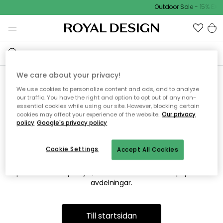
Outdoor Sale - 15% EXT
We care about your privacy!
We use cookies to personalize content and ads, and to analyze
Vi hittar tyvärr inte sidan du
our traffic. You have the right and option to opt out of any non-
essential cookies while using our site. However, blocking certain
söker
cookies may affect your experience of the website.
Our privacy
policy
Google's privacy policy
Cookie Settings
Accept All Cookies
Detta kan bero på att sidan inte längre finns eller att den har
flyttats. Vi ber om ursäkt för besväret. I menyn ovan kan du
prova att söka på nytt, eller besöka en av våra populära
avdelningar.
Till startsidan