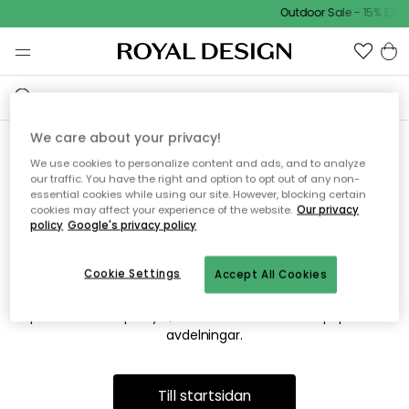
Outdoor Sale - 15% EXTR
We care about your privacy!
We use cookies to personalize content and ads, and to analyze
Vi hittar tyvärr inte sidan du
our traffic. You have the right and option to opt out of any non-
essential cookies while using our site. However, blocking certain
söker
cookies may affect your experience of the website.
Our privacy
policy
Google's privacy policy
Cookie Settings
Accept All Cookies
Detta kan bero på att sidan inte längre finns eller att den har
flyttats. Vi ber om ursäkt för besväret. I menyn ovan kan du
prova att söka på nytt, eller besöka en av våra populära
avdelningar.
Till startsidan