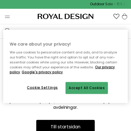
Outdoor Sale - 15% EXTR
We care about your privacy!
We use cookies to personalize content and ads, and to analyze
Vi hittar tyvärr inte sidan du
our traffic. You have the right and option to opt out of any non-
essential cookies while using our site. However, blocking certain
söker
cookies may affect your experience of the website.
Our privacy
policy
Google's privacy policy
Cookie Settings
Accept All Cookies
Detta kan bero på att sidan inte längre finns eller att den har
flyttats. Vi ber om ursäkt för besväret. I menyn ovan kan du
prova att söka på nytt, eller besöka en av våra populära
avdelningar.
Till startsidan