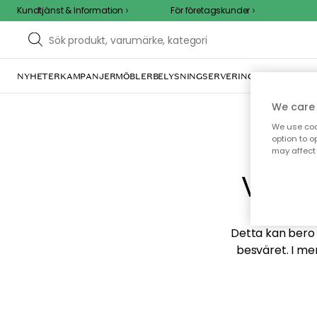
Kundtjänst & Information
För företagskunder
NYHETER
KAMPANJER
MÖBLER
BELYSNING
SERVERING
INREDNING
TE
We care 
We use cook
option to o
may affect 
Vi hi
Detta kan bero p
besväret. I me