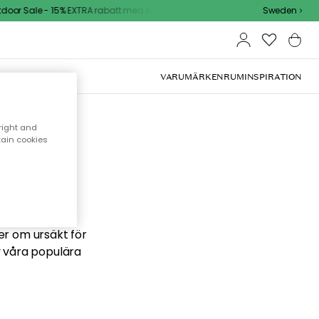
oor Sale - 15% EXTRA rabatt med kod
Sweden
VARUMÄRKEN
RUM
INSPIRATION
right and
tain cookies
 söker
ber om ursäkt för
v våra populära