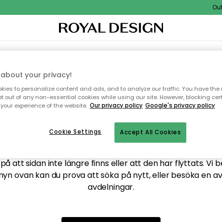
Outd
XTIL & MATTOR
KÖKET
FÖRVARING
UTEMÖBLER
about your privacy!
ies to personalize content and ads, and to analyze our traffic. You have the 
pt out of any non-essential cookies while using our site. However, blocking cer
your experience of the website.
Our privacy policy
Google's privacy policy
ttar tyvärr inte sidan du
Cookie Settings
Accept All Cookies
å att sidan inte längre finns eller att den har flyttats. Vi 
nyn ovan kan du prova att söka på nytt, eller besöka en a
avdelningar.