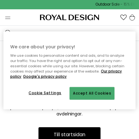
Outdoor Sale - 15% EXTR
We care about your privacy!
We use cookies to personalize content and ads, and to analyze
Vi hittar tyvärr inte sidan du
our traffic. You have the right and option to opt out of any non-
essential cookies while using our site. However, blocking certain
söker
cookies may affect your experience of the website.
Our privacy
policy
Google's privacy policy
Cookie Settings
Accept All Cookies
Detta kan bero på att sidan inte längre finns eller att den har
flyttats. Vi ber om ursäkt för besväret. I menyn ovan kan du
prova att söka på nytt, eller besöka en av våra populära
avdelningar.
Till startsidan