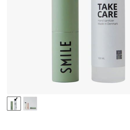
We use cookie
non-essential
website.
Our