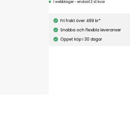
I webblager – endast 2 st kvar
s to personalize content and ads, and to analyze our traffic. You have the right and option to
 cookies while using our site. However, blocking certain cookies may affect your experience 
 privacy policy
Google's privacy policy
Fri frakt över 499 kr*
Cookie Settings
Accept All Cookies
Snabba och flexibla leveranser
Öppet köp i 30 dagar