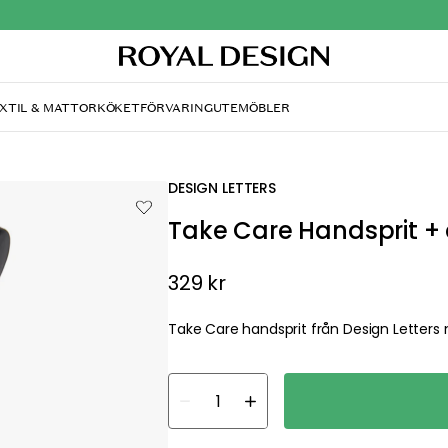
& MATTOR
KÖKET
FÖRVARING
UTEMÖBLER
DESIGN LETTERS
Take Care Handsprit + 
329 kr
Take Care handsprit från Design Letters med 
about your privacy!