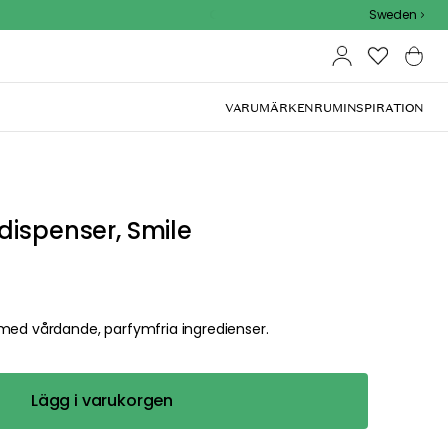
Outdoor Sale - 15% EXTRA rabatt med kod
Sweden
VARUMÄRKEN
RUM
INSPIRATION
dispenser, Smile
vårdande, parfymfria ingredienser.
Lägg i varukorgen