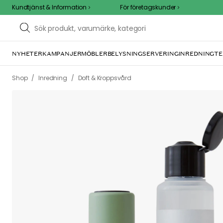
Kundtjänst & Information
För företagskunder
NYHETER
KAMPANJER
MÖBLER
BELYSNING
SERVERING
INREDNING
TEXTIL 
/
/
Shop
Inredning
Doft & Kroppsvård
We care 