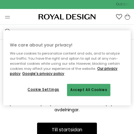
Outdoor Sa
We care about your privacy!
We use cookies to personalize content and ads, and to analyze
Vi hittar tyvärr inte sidan du
our traffic. You have the right and option to opt out of any non-
essential cookies while using our site. However, blocking certain
söker
cookies may affect your experience of the website.
Our privacy
policy
Google's privacy policy
Cookie Settings
Accept All Cookies
Detta kan bero på att sidan inte längre finns eller att den har
flyttats. Vi ber om ursäkt för besväret. I menyn ovan kan du
prova att söka på nytt, eller besöka en av våra populära
avdelningar.
Till startsidan