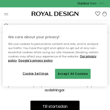
Outdoor Sale - 15% EXT
We care about your privacy!
We use cookies to personalize content and ads, and to analyze
Vi hittar tyvärr inte sidan du
our traffic. You have the right and option to opt out of any non-
essential cookies while using our site. However, blocking certain
söker
cookies may affect your experience of the website.
Our privacy
policy
Google's privacy policy
Cookie Settings
Accept All Cookies
Detta kan bero på att sidan inte längre finns eller att den har
flyttats. Vi ber om ursäkt för besväret. I menyn ovan kan du
prova att söka på nytt, eller besöka en av våra populära
avdelningar.
Till startsidan