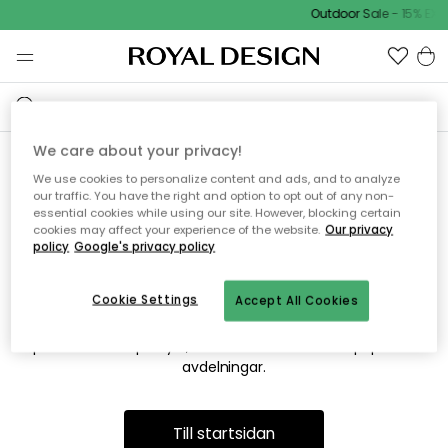
Outdoor Sale - 15% EXT
We care about your privacy!
We use cookies to personalize content and ads, and to analyze
Vi hittar tyvärr inte sidan du
our traffic. You have the right and option to opt out of any non-
essential cookies while using our site. However, blocking certain
söker
cookies may affect your experience of the website.
Our privacy
policy
Google's privacy policy
Cookie Settings
Accept All Cookies
Detta kan bero på att sidan inte längre finns eller att den har
flyttats. Vi ber om ursäkt för besväret. I menyn ovan kan du
prova att söka på nytt, eller besöka en av våra populära
avdelningar.
Till startsidan