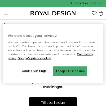
Outdoor Sale - 15% EXTRA 
We care about your privacy!
We use cookies to personalize content and ads, and to analyze
Vi hittar tyvärr inte sidan du
our traffic. You have the right and option to opt out of any non-
essential cookies while using our site. However, blocking certain
söker
cookies may affect your experience of the website.
Our privacy
policy
Google's privacy policy
Cookie Settings
Accept All Cookies
Detta kan bero på att sidan inte längre finns eller att den har
flyttats. Vi ber om ursäkt för besväret. I menyn ovan kan du
prova att söka på nytt, eller besöka en av våra populära
avdelningar.
Till startsidan