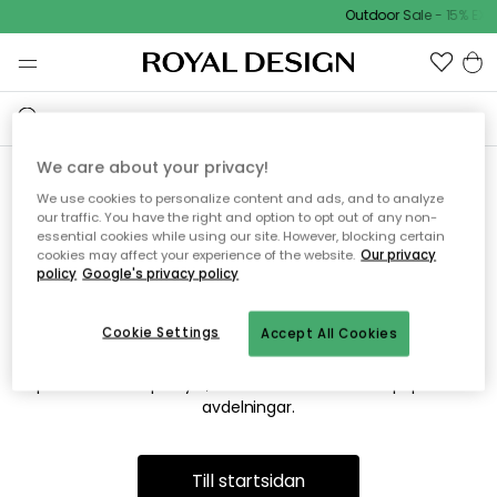
Outdoor Sale - 15% EXT
We care about your privacy!
We use cookies to personalize content and ads, and to analyze
Vi hittar tyvärr inte sidan du
our traffic. You have the right and option to opt out of any non-
essential cookies while using our site. However, blocking certain
söker
cookies may affect your experience of the website.
Our privacy
policy
Google's privacy policy
Cookie Settings
Accept All Cookies
Detta kan bero på att sidan inte längre finns eller att den har
flyttats. Vi ber om ursäkt för besväret. I menyn ovan kan du
prova att söka på nytt, eller besöka en av våra populära
avdelningar.
Till startsidan