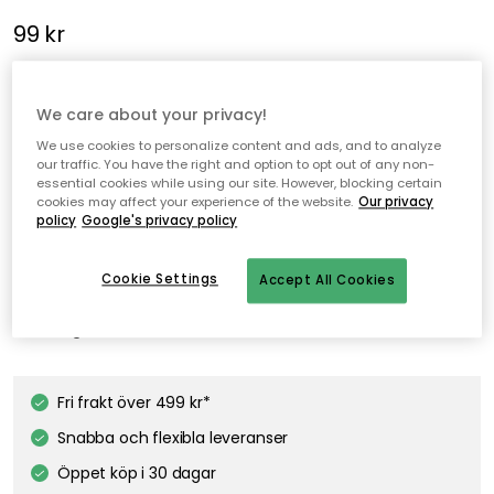
99 kr
En praktisk och mångsidig bänkskrapa från Global tillverkad av
flexibel plast, utformad för att hjälpa dig att hålla din
We care about your privacy!
skärbräda och bänkskiva ren och organiserad. Den samlar
We use cookies to personalize content and ads, and to analyze
enkelt upp hackade ingredienser, smulor eller mjöl, vilket gör
our traffic. You have the right and option to opt out of any non-
essential cookies while using our site. However, blocking certain
matlagn...
cookies may affect your experience of the website.
Our privacy
policy
Google's privacy policy
Bevaka produkt
Cookie Settings
Accept All Cookies
Tillfälligt slut
Fri frakt över 499 kr*
Snabba och flexibla leveranser
Öppet köp i 30 dagar