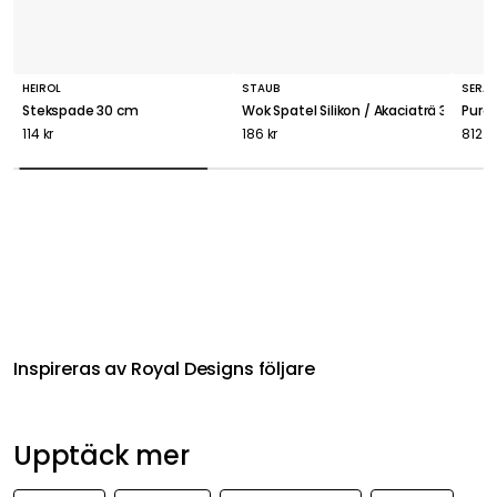
HEIROL
STAUB
SERA
Stekspade 30 cm
Wok Spatel Silikon / Akaciaträ 31 cm
Pure 
114 kr
186 kr
812 kr
Inspireras av Royal Designs följare
Upptäck mer