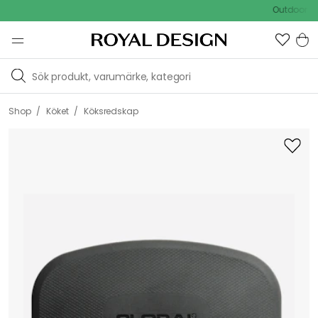
Outdoor Sale 
/
/
Shop
Köket
Köksredskap