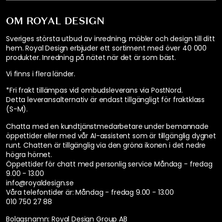
OM ROYAL DESIGN
Sveriges största utbud av inredning, möbler och design till ditt
hem. Royal Design erbjuder ett sortiment med över 40 000
produkter. Inredning på nätet när det är som bäst.
Vi finns i flera länder
.
*Fri frakt tillämpas vid ombudsleverans via PostNord.
Detta leveransalternativ är endast tillgängligt för fraktklass
(S-M).
Chatta med en kundtjänstmedarbetare under bemannade
öppettider eller med vår AI-assistent som är tillgänglig dygnet
runt. Chatten är tillgänglig via den gröna ikonen i det nedre
högra hörnet.
Öppettider för chatt med personlig service
Måndag - fredag
9.00 - 13.00
info@royaldesign.se
Våra telefontider är:
Måndag - fredag 9.00 - 13.00
010 750 27 88
Bolagsnamn: Royal Design Group AB