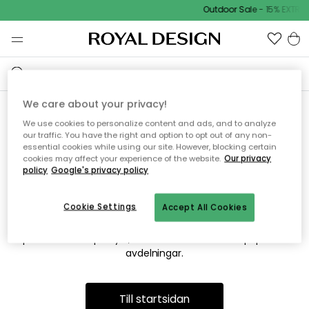
Outdoor Sale - 15% EXTRA 
We care about your privacy!
We use cookies to personalize content and ads, and to analyze
Vi hittar tyvärr inte sidan du
our traffic. You have the right and option to opt out of any non-
essential cookies while using our site. However, blocking certain
söker
cookies may affect your experience of the website.
Our privacy
policy
Google's privacy policy
Cookie Settings
Accept All Cookies
Detta kan bero på att sidan inte längre finns eller att den har
flyttats. Vi ber om ursäkt för besväret. I menyn ovan kan du
prova att söka på nytt, eller besöka en av våra populära
avdelningar.
Till startsidan