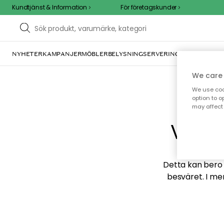
Kundtjänst & Information
För företagskunder
NYHETER
KAMPANJER
MÖBLER
BELYSNING
SERVERING
INREDNING
TE
We care 
We use cook
option to o
may affect 
Vi hi
Detta kan bero p
besväret. I me