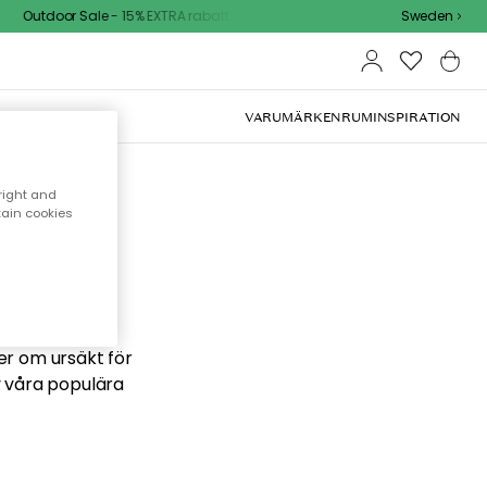
Outdoor Sale - 15% EXTRA rabatt med kod
Sweden
VARUMÄRKEN
RUM
INSPIRATION
right and
tain cookies
 söker
ber om ursäkt för
v våra populära