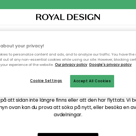
XTIL & MATTOR
KÖKET
FÖRVARING
UTEMÖBLER
about your privacy!
ies to personalize content and ads, and to analyze our traffic. You have the 
pt out of any non-essential cookies while using our site. However, blocking cer
your experience of the website.
Our privacy policy
Google's privacy policy
ttar tyvärr inte sidan du
Cookie Settings
Accept All Cookies
å att sidan inte längre finns eller att den har flyttats. Vi 
nyn ovan kan du prova att söka på nytt, eller besöka en a
avdelningar.