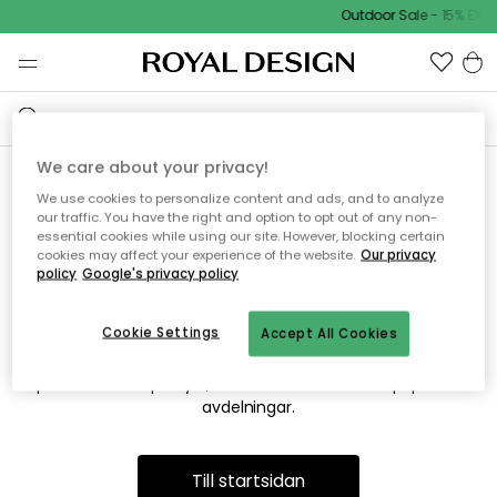
Outdoor Sale - 15% EXTR
We care about your privacy!
We use cookies to personalize content and ads, and to analyze
Vi hittar tyvärr inte sidan du
our traffic. You have the right and option to opt out of any non-
essential cookies while using our site. However, blocking certain
söker
cookies may affect your experience of the website.
Our privacy
policy
Google's privacy policy
Cookie Settings
Accept All Cookies
Detta kan bero på att sidan inte längre finns eller att den har
flyttats. Vi ber om ursäkt för besväret. I menyn ovan kan du
prova att söka på nytt, eller besöka en av våra populära
avdelningar.
Till startsidan