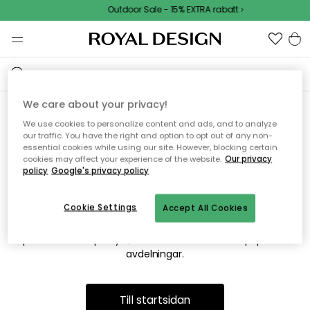
Outdoor Sale - 15% EXTRA rabatt
We care about your privacy!
We use cookies to personalize content and ads, and to analyze
Vi hittar tyvärr inte sidan du
our traffic. You have the right and option to opt out of any non-
essential cookies while using our site. However, blocking certain
söker
cookies may affect your experience of the website.
Our privacy
policy
Google's privacy policy
Cookie Settings
Accept All Cookies
Detta kan bero på att sidan inte längre finns eller att den har
flyttats. Vi ber om ursäkt för besväret. I menyn ovan kan du
prova att söka på nytt, eller besöka en av våra populära
avdelningar.
Till startsidan