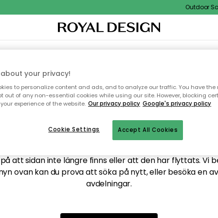
Outdoor Sale
XTIL & MATTOR
KÖKET
FÖRVARING
UTEMÖBLER
about your privacy!
ies to personalize content and ads, and to analyze our traffic. You have the 
pt out of any non-essential cookies while using our site. However, blocking cer
your experience of the website.
Our privacy policy
Google's privacy policy
ttar tyvärr inte sidan du
Cookie Settings
Accept All Cookies
å att sidan inte längre finns eller att den har flyttats. Vi 
nyn ovan kan du prova att söka på nytt, eller besöka en a
avdelningar.