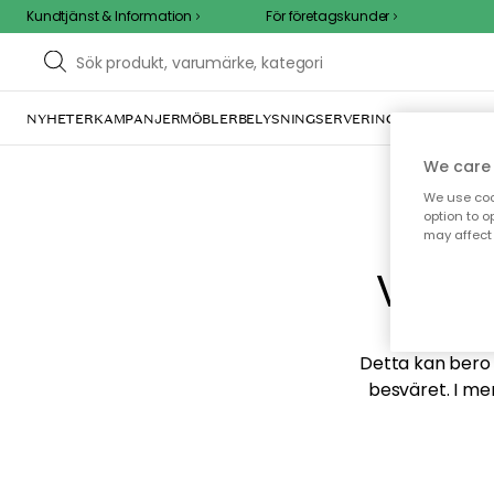
Kundtjänst & Information
För företagskunder
NYHETER
KAMPANJER
MÖBLER
BELYSNING
SERVERING
INREDNING
TE
We care 
We use cook
option to o
may affect 
Vi hi
Detta kan bero p
besväret. I me