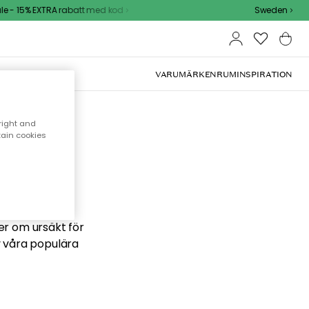
 - 15% EXTRA rabatt med kod
Sweden
VARUMÄRKEN
RUM
INSPIRATION
right and
tain cookies
 söker
ber om ursäkt för
v våra populära