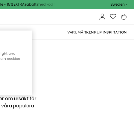
 - 15% EXTRA rabatt med kod
Sweden
VARUMÄRKEN
RUM
INSPIRATION
right and
tain cookies
 söker
ber om ursäkt för
v våra populära