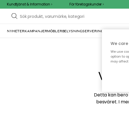
Kundtjänst & Information
För företagskunder
NYHETER
KAMPANJER
MÖBLER
BELYSNING
SERVERING
INREDNING
TE
We care 
We use cook
option to o
may affect 
Vi hi
Detta kan bero p
besväret. I me