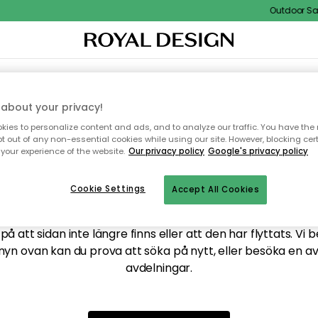
Outdoor Sale
XTIL & MATTOR
KÖKET
FÖRVARING
UTEMÖBLER
about your privacy!
ies to personalize content and ads, and to analyze our traffic. You have the 
pt out of any non-essential cookies while using our site. However, blocking cer
your experience of the website.
Our privacy policy
Google's privacy policy
ttar tyvärr inte sidan du
Cookie Settings
Accept All Cookies
å att sidan inte längre finns eller att den har flyttats. Vi 
nyn ovan kan du prova att söka på nytt, eller besöka en a
avdelningar.